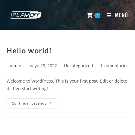
Ir
al
MENÚ
0
contenido
Hello world!
Autor
Publicación
Categoría
Comentarios
admin
mayo 28, 2022
Uncategorized
1 comentario
de
de
de
de
la
la
la
la
Welcome to WordPress. This is your first post. Edit or delete
entrada:
entrada:
entrada:
entrada:
it, then start writing!
Hello
Continuar Leyendo
World!