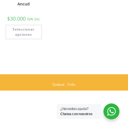
Ancud
$
30.000
IVA inc
Este
Seleccionar
producto
tiene
opciones
múltiples
variantes.
Las
opciones
se
pueden
elegir
en
la
página
de
producto
Quilpué , Chile.
¿Necesitas ayuda?
Chatea con nosotros